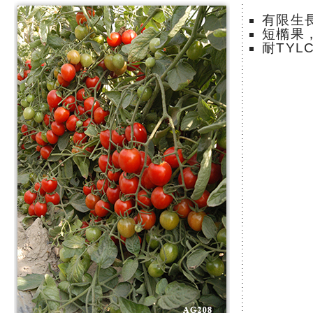
有限生
短橢果，
耐TY