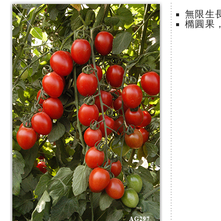
無限生
橢圓果