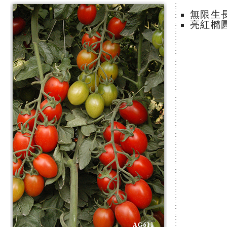
無限生
亮紅橢